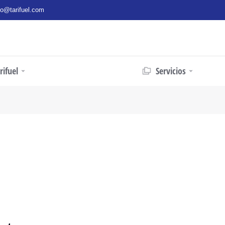
fo@tarifuel.com
ifuel
Servicios