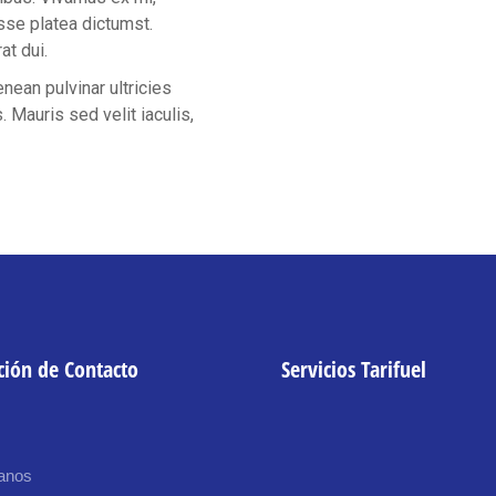
asse platea dictumst.
at dui.
nean pulvinar ultricies
 Mauris sed velit iaculis,
ión de Contacto
Servicios Tarifuel
anos