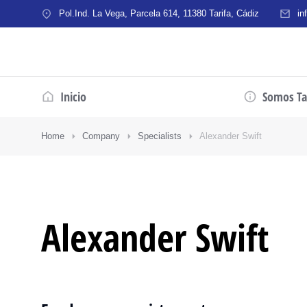
Pol.Ind. La Vega, Parcela 614, 11380 Tarifa, Cádiz
in
Inicio
Somos Tar
Home
Company
Specialists
Alexander Swift
Alexander Swift