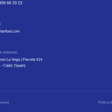
956 68 29 23
l
tarifuel.com
e estamos
ono La Vega | Parcela 614
a - Cádiz (Spain)
served.
Política 