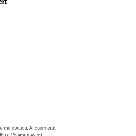
ert
ue malesuada. Aliquam erat
inibus. Vivamus ex mi,