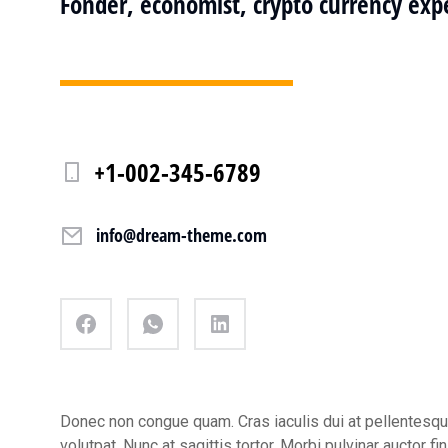
Fonder, economist, crypto currency exp
+1-002-345-6789
info@dream-theme.com
Donec non congue quam. Cras iaculis dui at pellentesq
volutpat. Nunc at sagittis tortor. Morbi pulvinar auctor f